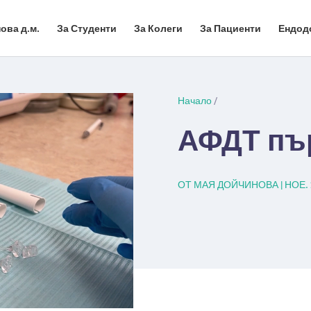
ова д.м.
За Студенти
За Колеги
За Пациенти
Ендод
Начало
/
АФДТ пъ
ОТ
МАЯ ДОЙЧИНОВА
|
НОЕ. 