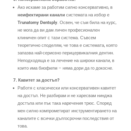
Ако искаме за работим силно консервативно, в
неифектирани канали
системата на избор е
Trunatomy Dentsply
. Освен, че съм била на курс,
не мога да ви дам личен професионален
клиничен опит с тази система. Съвсем
теоретично споделям, че това е системата, която
запазва най-сериозно перицервикалния дентин.
Неподходяща е за лечение на широки канали, в
които има биофилм – няма дори да го докосне.
7. Кавитет за достъп?
Работя с класически или консервативен кавитет
на достъп. Не разбирам и не харесвам нинджа
достъпа или пък така наречения трюс. Спорeд
мен силно компрометират инструментирането на
каналите с всички дългосрочни последствия от
това.