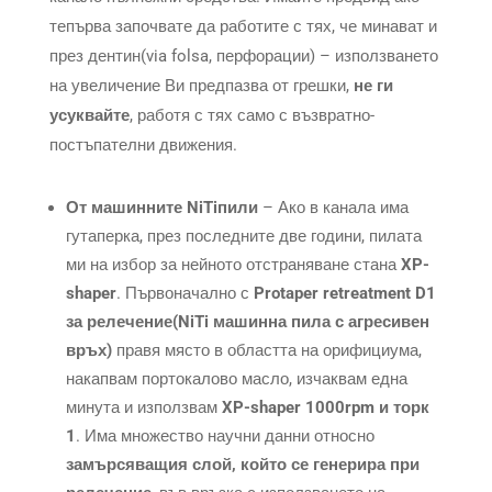
тепърва започвате да работите с тях, че минават и
през дентин(via folsa, перфорации) – използването
на увеличение Ви предпазва от грешки,
не ги
усуквайте
, работя с тях само с възвратно-
постъпателни движения.
От машинните NiTiпили
– Ако в канала има
гутаперка, през последните две години, пилата
ми на избор за нейното отстраняване стана
XP-
shaper
. Първоначално с
Protaper retreatment D1
за релечение(NiTi машинна пила с агресивен
връх)
правя място в областта на орифициума,
накапвам портокалово масло, изчаквам една
минута и използвам
XP-shaper 1000rpm и торк
1
. Има множество научни данни относно
замърсяващия слой, който се генерира при