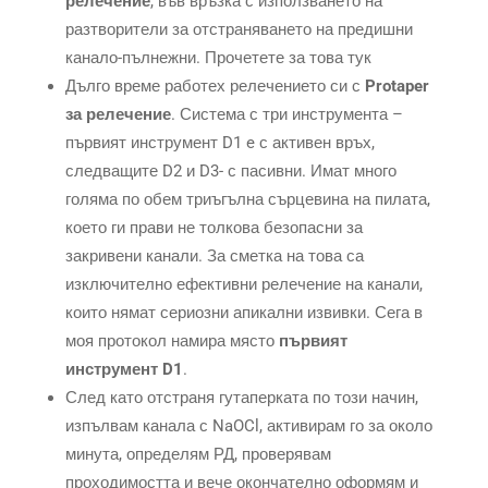
релечение
, във връзка с използването на
разтворители за отстраняването на предишни
канало-пълнежни. Прочетете за това тук
Дълго време работех релечението си с
Protaper
за релечение
. Система с три инструмента –
първият инструмент D1 e с активен връх,
следващите D2 и D3- с пасивни. Имат много
голяма по обем триъгълна сърцевина на пилата,
което ги прави не толкова безопасни за
закривени канали. За сметка на това са
изключително ефективни релечение на канали,
които нямат сериозни апикални извивки. Сега в
моя протокол намира място
първият
инструмент D1
.
След като отстраня гутаперката по този начин,
изпълвам канала с NaOCl, активирам го за около
минута, определям РД, проверявам
проходимостта и вече окончателно оформям и