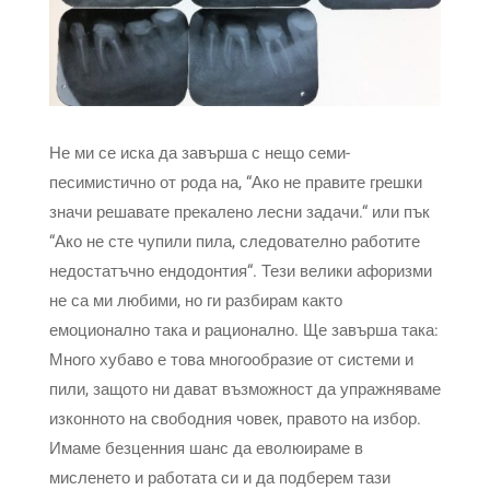
Не ми се иска да завърша с нещо семи-
песимистично от рода на, “Ако не правите грешки
значи решавате прекалено лесни задачи.“ или пък
“Ако не сте чупили пила, следователно работите
недостатъчно ендодонтия“. Тези велики афоризми
не са ми любими, но ги разбирам както
емоционално така и рационално. Ще завърша така:
Много хубаво е това многообразие от системи и
пили, защото ни дават възможност да упражняваме
изконното на свободния човек, правото на избор.
Имаме безценния шанс да еволюираме в
мисленето и работата си и да подберем тази