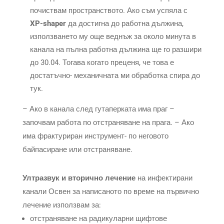
почиствам пространството. Ако съм успяла с
XP-shaper
да достигна до работна дължина,
използването му още веднъж за около минута в
канала на пълна работна дължина ще го разшири
до 30.04. Тогава когато преценя, че това е
достатъчно- механичната ми обработка спира до
тук.
– Ако в канала след гутаперката има праг –
започвам работа по отстраняване на прага. – Ако
има фрактуриран инструмент- по неговото
байпасиране или отстраняване.
Ултразвук и вторично лечение
на инфектирани
канали Освен за написаното по време на първично
лечение използвам за:
отстраняване на радикуларни щифтове