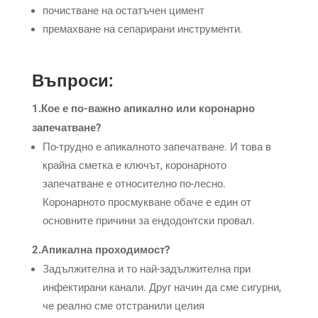
почистване на остатъчен цимент
премахване на сепарирани инструменти.
Въпроси:
1.Кое е по-важно апикално или коронарно
запечатване?
По-трудно е апикалното запечатване. И това в
крайна сметка е ключът, коронарното
запечатване е относително по-лесно.
Коронарното просмукване обаче е един от
основните причини за ендодонтски провал.
2.Апикална проходимост?
Задължителна и то най-задължителна при
инфектирани канали. Друг начин да сме сигурни,
че реално сме отстранили целия