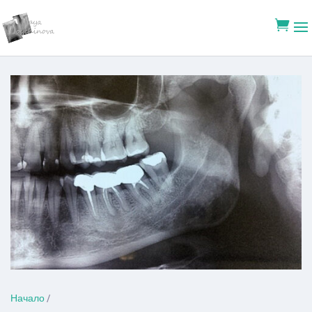

Начало
/