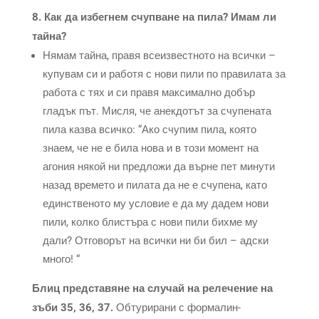
8. Как да избегнем счупване на пила? Имам ли
тайна?
Нямам тайна, правя всеизвестното на всички –
купувам си и работя с нови пили по правилата за
работа с тях и си правя максимално добър
гладък път. Мисля, че анекдотът за счупената
пила казва всичко: “Ако счупим пила, която
знаем, че не е била нова и в този момент на
агония някой ни предложи да върне пет минути
назад времето и пилата да не е счупена, като
единственото му условие е да му дадем нови
пили, колко блистъра с нови пили бихме му
дали? Отговорът на всички ни би бил – адски
много! “
Блиц представяне на случай на релечение на
зъби 35, 36, 37.
Обтурирани с формалин-