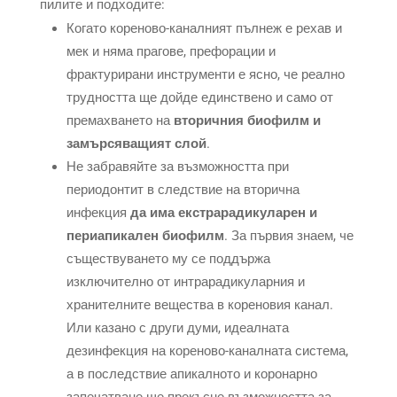
пилите и подходите:
Когато кореново-каналният пълнеж е рехав и
мек и няма прагове, префорации и
фрактурирани инструменти е ясно, че реално
трудността ще дойде единствено и само от
премахването на
вторичния биофилм и
замърсяващият слой
.
Не забравяйте за възможността при
периодонтит в следствие на вторична
инфекция
да има екстрарадикуларен и
периапикален биофилм
. За първия знаем, че
съществуването му се поддържа
изключително от интрарадикуларния и
хранителните вещества в кореновия канал.
Или казано с други думи, идеалната
дезинфекция на кореново-каналната система,
а в последствие апикалното и коронарно
запечатване ще прекъсне възможността за