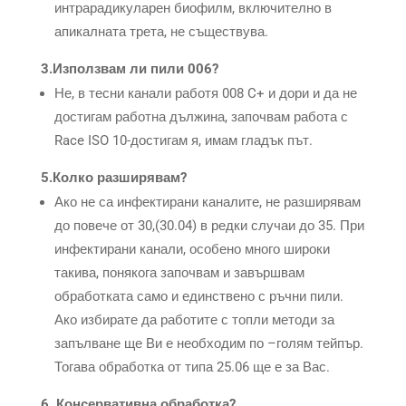
интрарадикуларен биофилм, включително в
апикалната трета, не съществува.
3.Използвам ли пили 006?
Не, в тесни канали работя 008 C+ и дори и да не
достигам работна дължина, започвам работа с
Race ISO 10-достигам я, имам гладък път.
5.Колко разширявам?
Ако не са инфектирани каналите, не разширявам
до повече от 30,(30.04) в редки случаи до 35. При
инфектирани канали, особено много широки
такива, понякога започвам и завършвам
обработката само и единствено с ръчни пили.
Ако избирате да работите с топли методи за
запълване ще Ви е необходим по –голям тейпър.
Тогава обработка от типа 25.06 ще е за Вас.
6. Консервативна обработка?