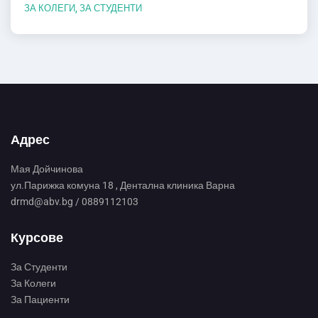
ЗА КОЛЕГИ
,
ЗА СТУДЕНТИ
Адрес
Мая Дойчинова
ул.Парижка комуна 18 , Дентална клиника Варна
drmd@abv.bg / 0889112103
Курсове
За Студенти
За Колеги
За Пациенти