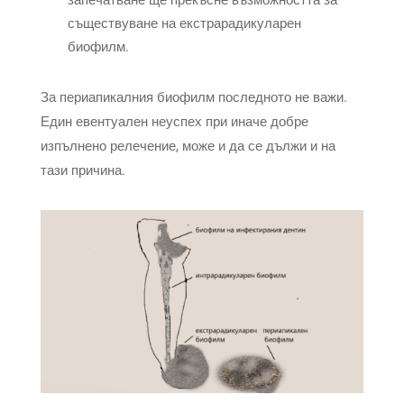
съществуване на екстрарадикуларен
биофилм.
За периапикалния биофилм последното не важи.
Един евентуален неуспех при иначе добре
изпълнено релечение, може и да се дължи и на
тази причина.