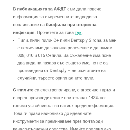
В
публикацията за АФДТ
съм дала повече
информация за съвременните подходи за
повлиявание на
биофилм при вторична
инфекция
. Прочетете за това
тук
.
Пили, пили, пили- C+ пили Dentsply Sirona, за мен
е немислимо да започна релечение и да нямам
008, 010 и 015 C+пила. За съжаление има поне
два вида на пазара със същото име, но не са
произведени от Dentsply – не разчитайте на
случайни, търсете оригиналните пили.
C+пилите
са електрополирани, с агресивен връх и
според производителите притежават 143% по-
голяма устойчивост на натиск преди деформация.
Това ги прави най-близко до идеалните
инструменти за преминаване през по-твърди
канало-пълнежни средства. Имайте предвид ако