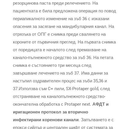
резорцинова паста преди релечението. На
пациентката е била предложена операция по повод
периапикалното изменение на зъб 36 с изказани
опасения за засягане на мандибуларния канал. На
отрязъка от ОПГ е снимка преди свалянето на
короните от първичния преглед. На първата снимка
от поредицата е началото след премахване на
канало-пълнежното средство за зъб 36. На петата
снимка е състоянието три месеца след
завършване лечението на зъб 37. Има данни за
настъпил оздравителен процес на зъби 35,36 и
37.Използва съм C+ пили, SX-Protaper gold, след
отстраняване на каналопълнежното средство-
окончателна обработка с Protaper next.
АФДТ и
иригационен протокол за вторично
инфектирани коренови канали
. Запълването е с
епокси сийлър и централен щифт от системата за