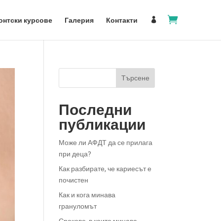

онтски курсове
Галерия
Контакти

Последни
публикации
Може ли АФДТ да се прилага
при деца?
Как разбирате, че кариесът е
почистен
Как и кога минава
грануломът