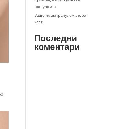
Срокове, в които минава
грануломът
Защо имам гранулом втора
част
Последни
коментари
50