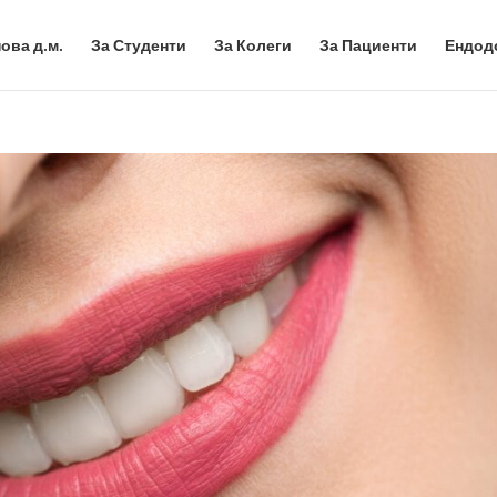
ова д.м.
За Студенти
За Колеги
За Пациенти
Ендод