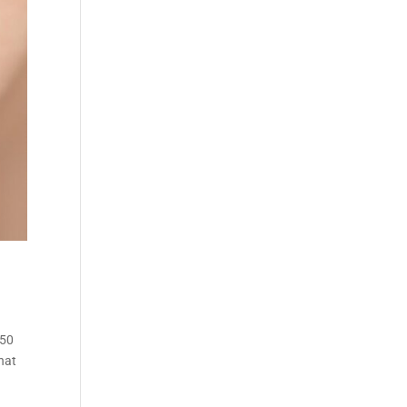
250
hat