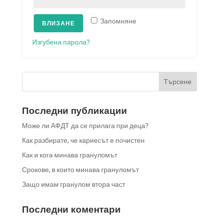
Запомняне
ВЛИЗАНЕ
Изгубена парола?
Последни публикации
Може ли АФДТ да се прилага при деца?
Как разбирате, че кариесът е почистен
Как и кога минава грануломът
Срокове, в които минава грануломът
Защо имам гранулом втора част
Последни коментари